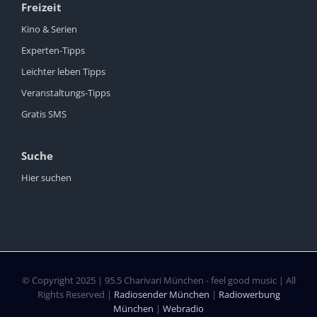
Freizeit
Kino & Serien
Experten-Tipps
Leichter leben Tipps
Veranstaltungs-Tipps
Gratis SMS
Suche
Hier suchen
© Copyright 2025 | 95.5 Charivari München - feel good music | All
Rights Reserved |
Radiosender München
|
Radiowerbung
München
|
Webradio