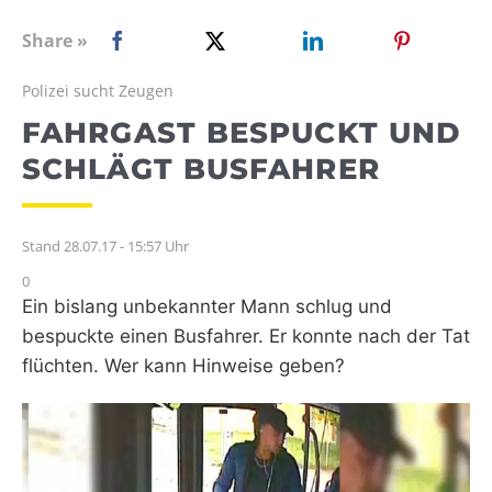
WEBRADIO
Share »
Polizei sucht Zeugen
FAHRGAST BESPUCKT UND
SCHLÄGT BUSFAHRER
Stand 28.07.17 - 15:57 Uhr
0
Ein bislang unbekannter Mann schlug und
bespuckte einen Busfahrer. Er konnte nach der Tat
flüchten. Wer kann Hinweise geben?