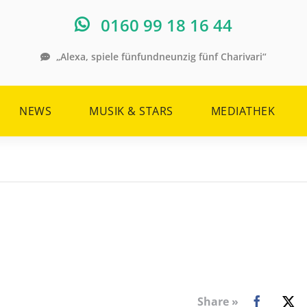
0160 99 18 16 44
„Alexa, spiele fünfundneunzig fünf Charivari“
NEWS
MUSIK & STARS
MEDIATHEK
Share »