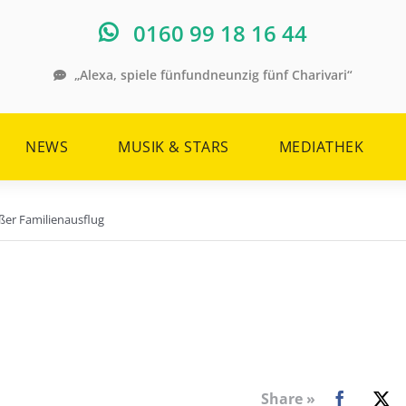
0160 99 18 16 44
„Alexa, spiele fünfundneunzig fünf Charivari“
NEWS
MUSIK & STARS
MEDIATHEK
ßer Familienausflug
Share »