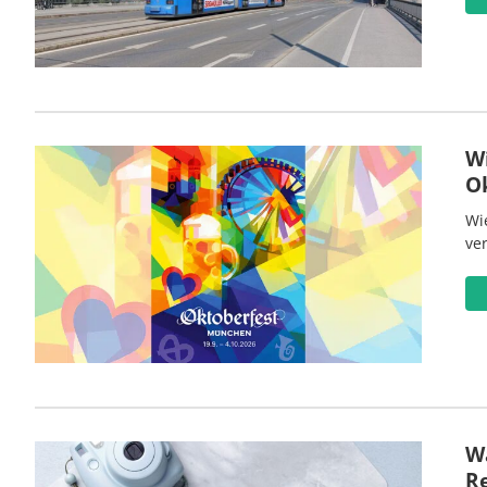
W
O
Wi
ve
Wa
R