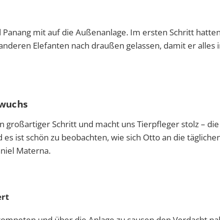
Panang mit auf die Außenanlage. Im ersten Schritt hatten
anderen Elefanten nach draußen gelassen, damit er alles 
hwuchs
großartiger Schritt und macht uns Tierpfleger stolz – die
d es ist schön zu beobachten, wie sich Otto an die tägliche
niel Materna.
rt
rompeten und über die Anlage zu sausen den Verdacht nah