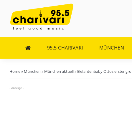
Zum
Inhalt
springen
95.5 CHARIVARI
MÜNCHEN
Home
»
München
»
München aktuell
»
Elefantenbaby Ottos erster gro
- Anzeige -