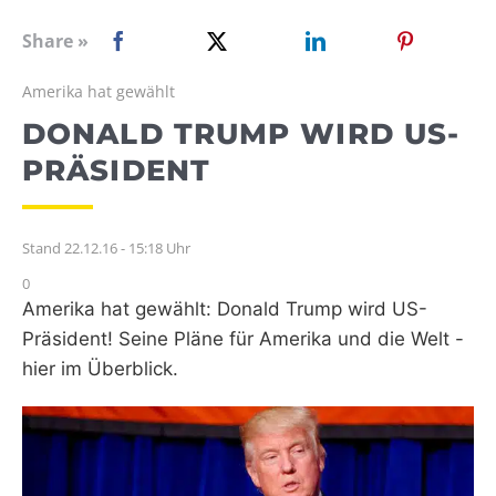
WEBRADIO
Share »
Amerika hat gewählt
DONALD TRUMP WIRD US-
PRÄSIDENT
Stand 22.12.16 - 15:18 Uhr
0
Amerika hat gewählt: Donald Trump wird US-
Präsident! Seine Pläne für Amerika und die Welt -
hier im Überblick.