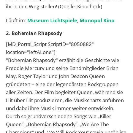
ihr in den Weg stellen! (Quelle: Kinocheck)
Läuft im:
Museum Lichtspiele
,
Monopol Kino
2. Bohemian Rhapsody
[MD_Portal_Script ScriptID="8050882"
location="leftALone"]
"Bohemian Rhapsody" erzählt die Geschichte wie
Freddie Mercury und seine Bandmitglieder Brian
May, Roger Taylor und John Deacon Queen
gründeten – eine der legendärsten Rockgruppen
aller Zeiten. Der Film begleitet Queen, während sie
Hit über Hit produzieren, die Musikcharts anführen
und dabei ihre Musik immer weiter entwickeln.
Durch so grundverschiedene Songs wie „Killer
Queen”, „Bohemian Rhapsody”, „We Are The
Champions” und „We Will Rock You” sowie unzählige