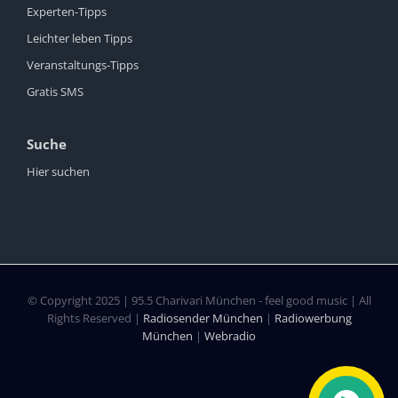
Experten-Tipps
Leichter leben Tipps
Veranstaltungs-Tipps
Gratis SMS
Suche
Hier suchen
© Copyright 2025 | 95.5 Charivari München - feel good music | All
Rights Reserved |
Radiosender München
|
Radiowerbung
München
|
Webradio