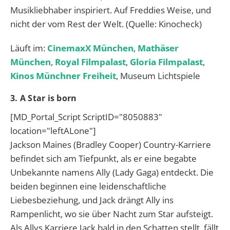
Musikliebhaber inspiriert. Auf Freddies Weise, und
nicht der vom Rest der Welt. (Quelle: Kinocheck)
Läuft im:
CinemaxX München
,
Mathäser
München
,
Royal Filmpalast
,
Gloria Filmpalast
,
Kinos Münchner Freiheit
, Museum Lichtspiele
3. A Star is born
[MD_Portal_Script ScriptID="8050883"
location="leftALone"]
Jackson Maines (Bradley Cooper) Country-Karriere
befindet sich am Tiefpunkt, als er eine begabte
Unbekannte namens Ally (Lady Gaga) entdeckt. Die
beiden beginnen eine leidenschaftliche
Liebesbeziehung, und Jack drängt Ally ins
Rampenlicht, wo sie über Nacht zum Star aufsteigt.
Als Allys Karriere Jack bald in den Schatten stellt, fällt