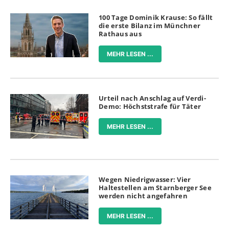
100 Tage Dominik Krause: So fällt
die erste Bilanz im Münchner
Rathaus aus
MEHR LESEN ...
Urteil nach Anschlag auf Verdi-
Demo: Höchststrafe für Täter
MEHR LESEN ...
Wegen Niedrigwasser: Vier
Haltestellen am Starnberger See
werden nicht angefahren
MEHR LESEN ...