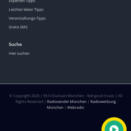
Experten-Tipps
Leichter leben Tipps
Veranstaltungs-Tipps
Gratis SMS
Suche
Hier suchen
© Copyright 2025 | 95.5 Charivari München - feel good music | All
Rights Reserved |
Radiosender München
|
Radiowerbung
München
|
Webradio