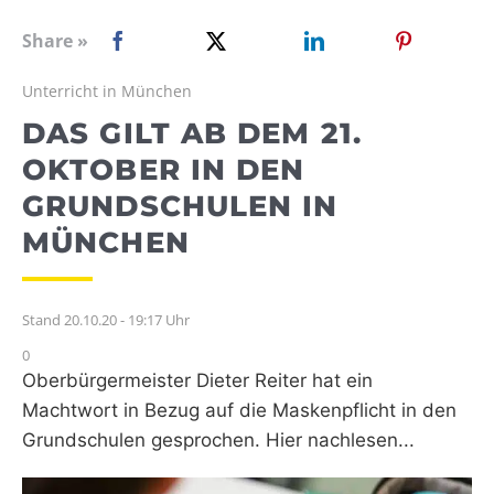
WEBRADIO
Share »
Unterricht in München
DAS GILT AB DEM 21.
OKTOBER IN DEN
GRUNDSCHULEN IN
MÜNCHEN
Stand 20.10.20 - 19:17 Uhr
0
Oberbürgermeister Dieter Reiter hat ein
Machtwort in Bezug auf die Maskenpflicht in den
Grundschulen gesprochen. Hier nachlesen...