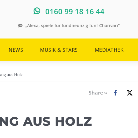
0160 99 18 16 44
„Alexa, spiele fünfundneunzig fünf Charivari“
NEWS
MUSIK & STARS
MEDIATHEK
ung aus Holz
Share »
NG AUS HOLZ