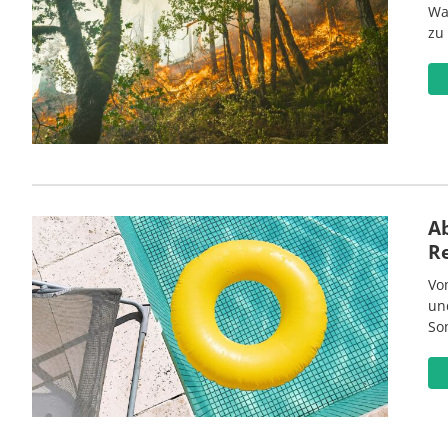
Wa
zu
Ab
R
Vo
un
So