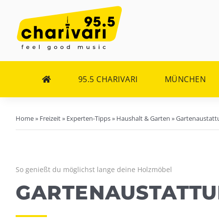
Zum
Inhalt
springen
95.5 CHARIVARI
MÜNCHEN
Home
»
Freizeit
»
Experten-Tipps
»
Haushalt & Garten
»
Gartenaustatt
So genießt du möglichst lange deine Holzmöbel
GARTENAUSTATTU