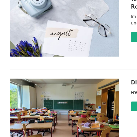
R
Im
un
D
Fre