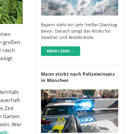
Bayern steht ein sehr heißer Dienstag
bevor. Danach steigt das Risiko für
einen
Gewitter und Waldbrände.
en großen
z rasch
MEHR LESEN ...
eitigt
Mann stirbt nach Polizeieinsatz
in München
ernfalls
dauerhaft
e Zeit
m Garten.
 sein. Wer
olz-