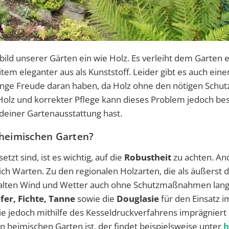
bild unserer Gärten ein wie Holz. Es verleiht dem Garten 
m eleganter aus als Kunststoff. Leider gibt es auch ein
lange Freude daran haben, da Holz ohne den nötigen Schut
 Holz und korrekter Pflege kann dieses Problem jedoch bes
deiner Gartenausstattung hast.
 heimischen Garten?
t sind, ist es wichtig, auf die
Robustheit
zu achten. And
ich Warten. Zu den regionalen Holzarten, die als äußerst 
alten Wind und Wetter auch ohne Schutzmaßnahmen lang
fer, Fichte, Tanne
sowie die
Douglasie
für den Einsatz i
sie jedoch mithilfe des Kesseldruckverfahrens imprägniert
 heimischen Garten ist, der findet beispielsweise unter
h