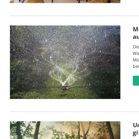
M
a
Di
Wa
Mü
be
U
gi