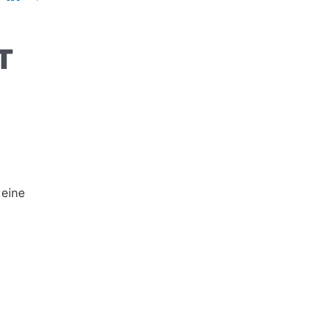
T
 eine