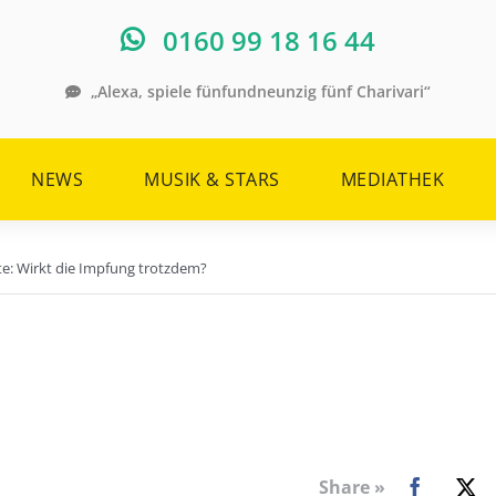
0160 99 18 16 44
„Alexa, spiele fünfundneunzig fünf Charivari“
NEWS
MUSIK & STARS
MEDIATHEK
e: Wirkt die Impfung trotzdem?
Share »