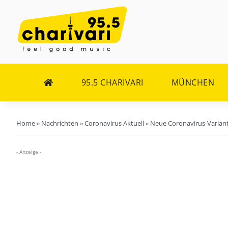
Zum
Inhalt
springen
95.5 CHARIVARI
MÜNCHEN
Home
»
Nachrichten
»
Coronavirus Aktuell
»
Neue Coronavirus-Variant
- Anzeige -