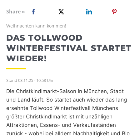
WEBRADIO
Share »
Weihnachten kann kommen!
DAS TOLLWOOD
WINTERFESTIVAL STARTET
WIEDER!
Stand 03.11.25 - 10:58 Uhr
Die Christkindlmarkt-Saison in München, Stadt
und Land läuft. So startet auch wieder das lang
ersehnte Tollwood Winterfestival! Münchens
größter Christkindlmarkt ist mit unzähligen
Attraktionen, Essens- und Verkaufsständen
zurück - wobei bei alldem Nachhaltigkeit und Bio