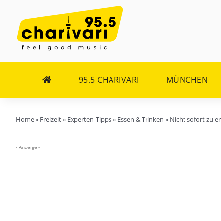
Zum
Inhalt
springen
95.5 CHARIVARI
MÜNCHEN
Home
»
Freizeit
»
Experten-Tipps
»
Essen & Trinken
»
Nicht sofort zu e
- Anzeige -