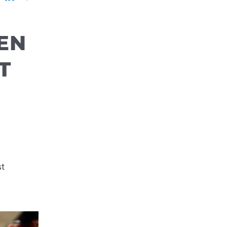
SEN
T
st