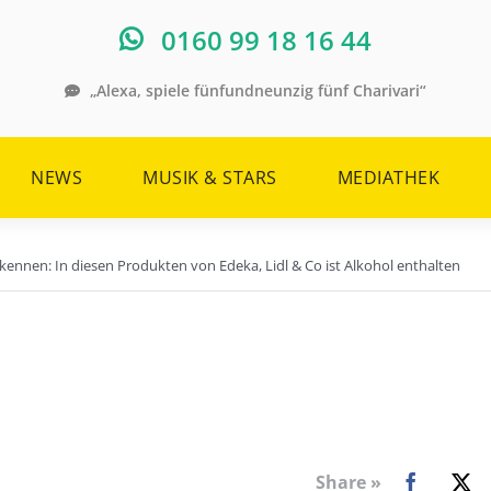
0160 99 18 16 44
„Alexa, spiele fünfundneunzig fünf Charivari“
NEWS
MUSIK & STARS
MEDIATHEK
rkennen: In diesen Produkten von Edeka, Lidl & Co ist Alkohol enthalten
Share »