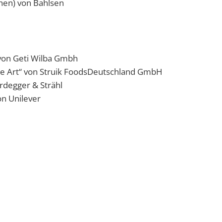
hen) von Bahlsen
 von Geti Wilba Gmbh
e Art“ von Struik FoodsDeutschland GmbH
rdegger & Strähl
on Unilever