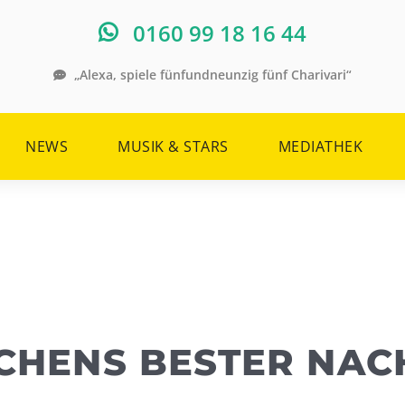
0160 99 18 16 44
„Alexa, spiele fünfundneunzig fünf Charivari“
NEWS
MUSIK & STARS
MEDIATHEK
CHENS BESTER NAC