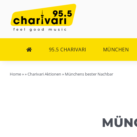
Zum
Inhalt
springen
95.5 CHARIVARI
MÜNCHEN
Home
»
»
Charivari Aktionen
»
Münchens bester Nachbar
MÜN