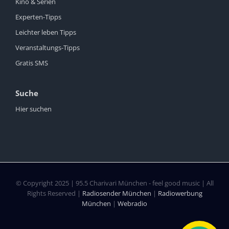
Kino & Serien
Experten-Tipps
Leichter leben Tipps
Veranstaltungs-Tipps
Gratis SMS
Suche
Hier suchen
© Copyright 2025 | 95.5 Charivari München - feel good music | All
Rights Reserved |
Radiosender München
|
Radiowerbung
München
|
Webradio