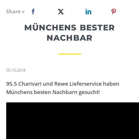
WEBRADIO
Share »
MÜNCHENS BESTER
NACHBAR
05.10.2018
95.5 Charivari und Rewe Lieferservice haben
Münchens besten Nachbarn gesucht!