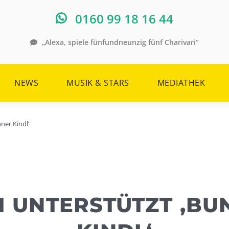
0160 99 18 16 44
„Alexa, spiele fünfundneunzig fünf Charivari“
NEWS
MUSIK & STARS
MEDIATHEK
ner Kindl‘
RI UNTERSTÜTZT ‚B