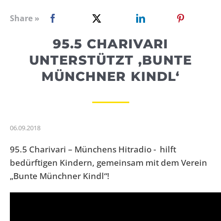
WEBRADIO
Share »
95.5 CHARIVARI
UNTERSTÜTZT ‚BUNTE
MÜNCHNER KINDL‘
06.09.2018
95.5 Charivari – Münchens Hitradio - hilft
bedürftigen Kindern, gemeinsam mit dem Verein
„Bunte Münchner Kindl“!