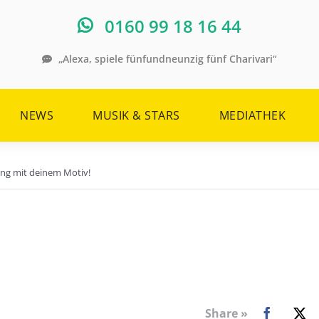
0160 99 18 16 44
„Alexa, spiele fünfundneunzig fünf Charivari“
NEWS
MUSIK & STARS
MEDIATHEK
ing mit deinem Motiv!
Share »