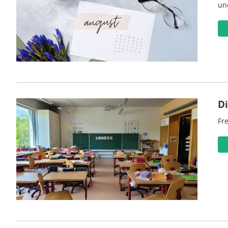
un
D
Fre