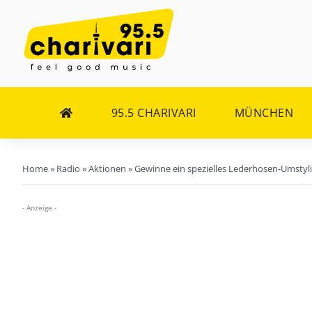
Zum
Inhalt
springen
95.5 CHARIVARI
MÜNCHEN
Home
»
Radio
»
Aktionen
»
Gewinne ein spezielles Lederhosen-Umstyl
- Anzeige -