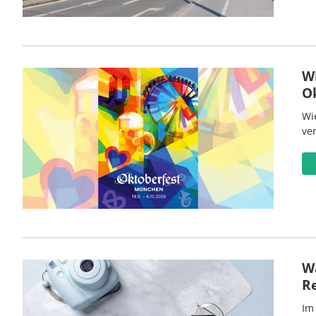
W
O
Wi
ve
Wa
R
Im