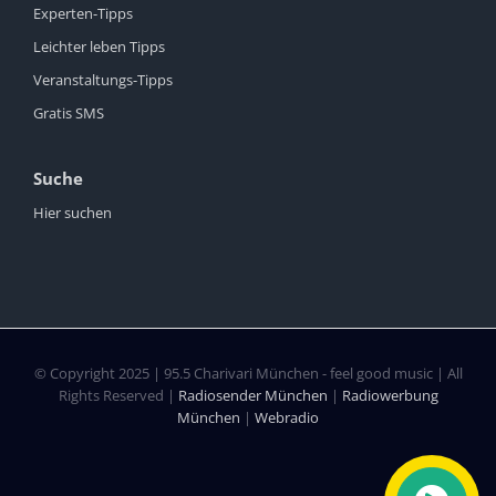
Experten-Tipps
Leichter leben Tipps
Veranstaltungs-Tipps
Gratis SMS
Suche
Hier suchen
© Copyright 2025 | 95.5 Charivari München - feel good music | All
Rights Reserved |
Radiosender München
|
Radiowerbung
München
|
Webradio