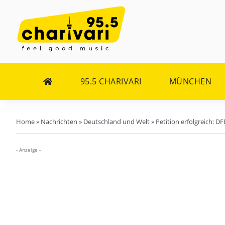
Zum
Inhalt
springen
95.5 CHARIVARI
MÜNCHEN
Home
»
Nachrichten
»
Deutschland und Welt
»
Petition erfolgreich: 
- Anzeige -