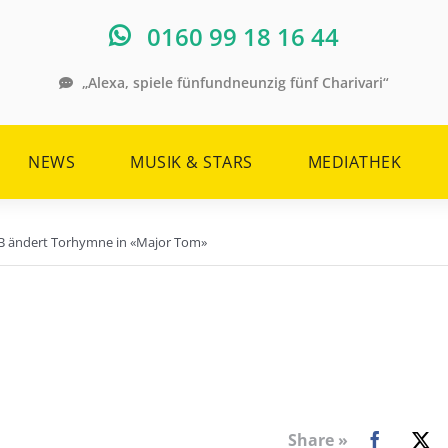
0160 99 18 16 44
„Alexa, spiele fünfundneunzig fünf Charivari“
NEWS
MUSIK & STARS
MEDIATHEK
DFB ändert Torhymne in «Major Tom»
Share »