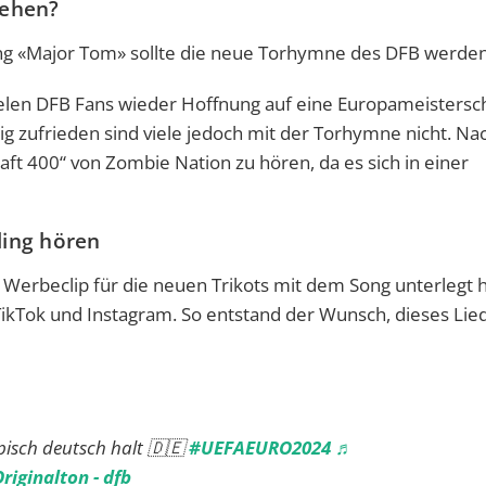
hehen?
Song «Major Tom» sollte die neue Torhymne des DFB werden
vielen DFB Fans wieder Hoffnung auf eine Europameistersch
g zufrieden sind viele jedoch mit der Torhymne nicht. Na
ft 400“ von Zombie Nation zu hören, da es sich in einer
ling hören
 Werbeclip für die neuen Trikots mit dem Song unterlegt h
 TikTok und Instagram. So entstand der Wunsch, dieses Lie
ypisch deutsch halt 🇩🇪
#UEFAEURO2024
♬
riginalton - dfb