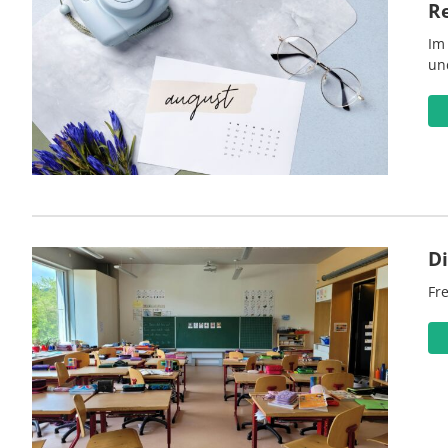
R
Im
un
D
Fre