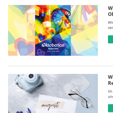
W
O
Wi
ve
Wa
R
Im
un