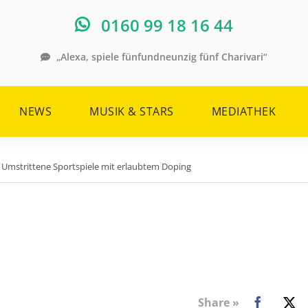
0160 99 18 16 44
„Alexa, spiele fünfundneunzig fünf Charivari“
NEWS
MUSIK & STARS
MEDIATHEK
Umstrittene Sportspiele mit erlaubtem Doping
Share »