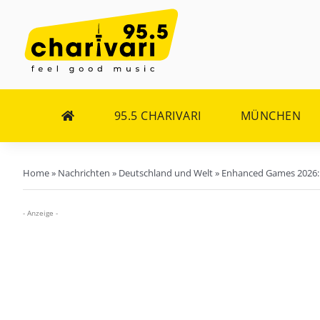
Zum
Inhalt
springen
95.5 CHARIVARI
MÜNCHEN
Home
»
Nachrichten
»
Deutschland und Welt
»
Enhanced Games 2026: 
- Anzeige -