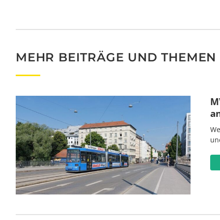
MEHR BEITRÄGE UND THEMEN
MV
a
We
un