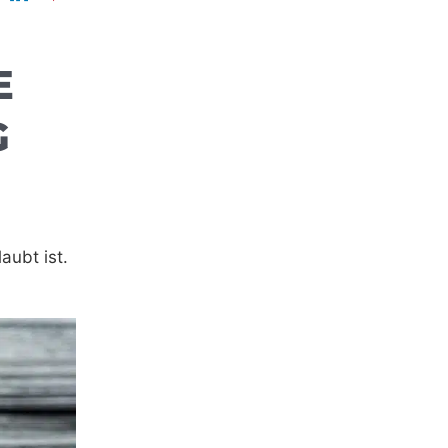
E
G
aubt ist.