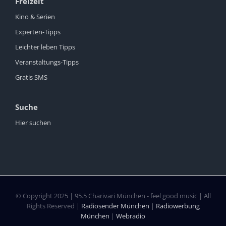
Freizeit
Kino & Serien
Experten-Tipps
Leichter leben Tipps
Veranstaltungs-Tipps
Gratis SMS
Suche
Hier suchen
© Copyright 2025 | 95.5 Charivari München - feel good music | All
Rights Reserved |
Radiosender München
|
Radiowerbung
München
|
Webradio