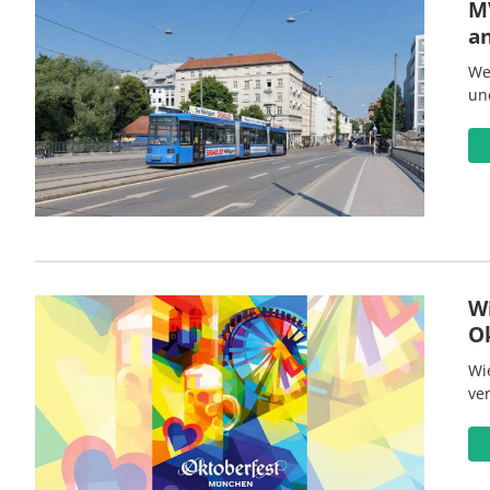
MV
a
We
un
W
O
Wi
ve