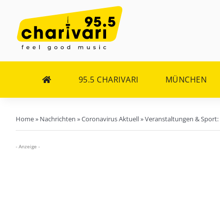
Zum
Inhalt
springen
95.5 CHARIVARI
MÜNCHEN
Home
»
Nachrichten
»
Coronavirus Aktuell
»
Veranstaltungen & Sport: 
- Anzeige -