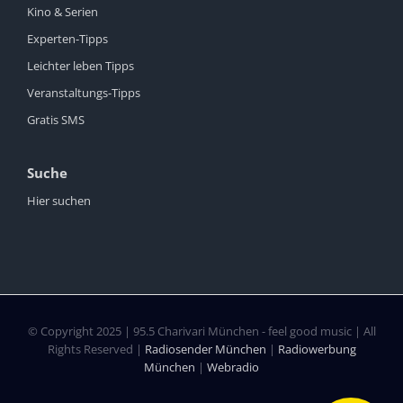
Kino & Serien
Experten-Tipps
Leichter leben Tipps
Veranstaltungs-Tipps
Gratis SMS
Suche
Hier suchen
© Copyright 2025 | 95.5 Charivari München - feel good music | All
Rights Reserved |
Radiosender München
|
Radiowerbung
München
|
Webradio