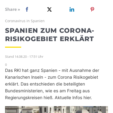
WEBRADIO
Share »
Coronavirus in Spanien
SPANIEN ZUM CORONA-
RISIKOGEBIET ERKLÄRT
Stand 14.08.20 - 17:51 Uhr
0
Das RKI hat ganz Spanien - mit Ausnahme der
Kanarischen Inseln - zum Corona Risikogebiet
erklärt. Das entschieden die beteiligten
Bundesministerien, wie es am Freitag aus
Regierungskreisen hieß. Aktuelle Infos hier.