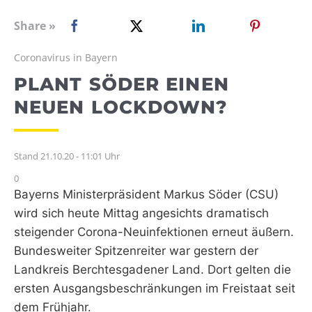
WEBRADIO
Share »
Coronavirus in Bayern
PLANT SÖDER EINEN
NEUEN LOCKDOWN?
Stand 21.10.20 - 11:01 Uhr
0
Bayerns Ministerpräsident Markus Söder (CSU)
wird sich heute Mittag angesichts dramatisch
steigender Corona-Neuinfektionen erneut äußern.
Bundesweiter Spitzenreiter war gestern der
Landkreis Berchtesgadener Land. Dort gelten die
ersten Ausgangsbeschränkungen im Freistaat seit
dem Frühjahr.