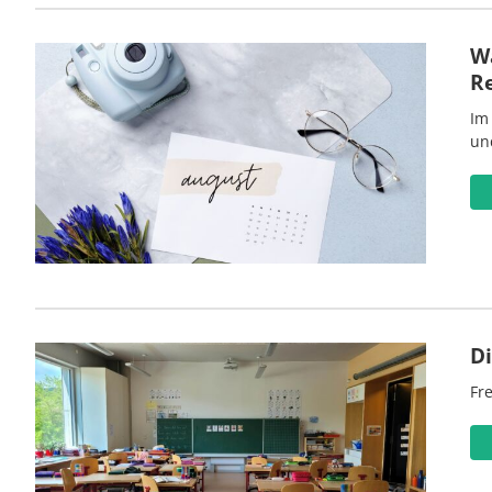
Wa
R
Im
un
D
Fre