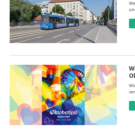
We
un
W
O
Wi
ve