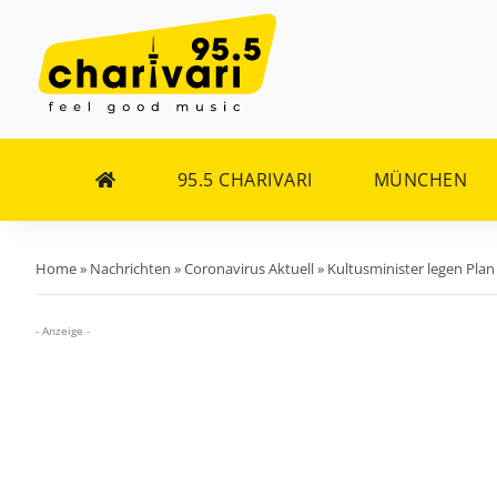
Zum
Inhalt
springen
95.5 CHARIVARI
MÜNCHEN
Home
»
Nachrichten
»
Coronavirus Aktuell
»
Kultusminister legen Plan
- Anzeige -