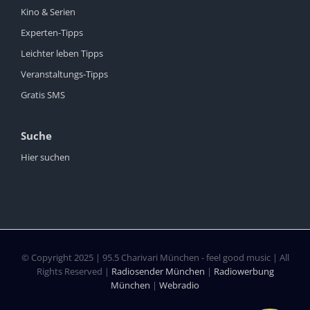
Kino & Serien
Experten-Tipps
Leichter leben Tipps
Veranstaltungs-Tipps
Gratis SMS
Suche
Hier suchen
© Copyright 2025 | 95.5 Charivari München - feel good music | All
Rights Reserved |
Radiosender München
|
Radiowerbung
München
|
Webradio