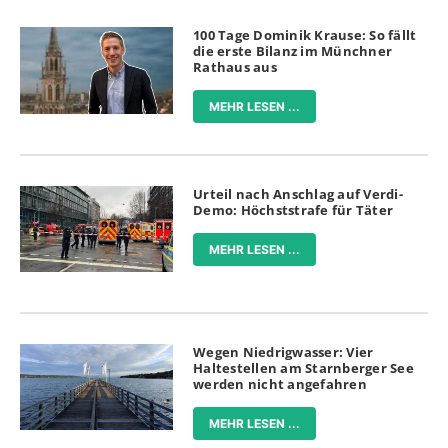
100 Tage Dominik Krause: So fällt
die erste Bilanz im Münchner
Rathaus aus
MEHR LESEN ...
Urteil nach Anschlag auf Verdi-
Demo: Höchststrafe für Täter
MEHR LESEN ...
Wegen Niedrigwasser: Vier
Haltestellen am Starnberger See
werden nicht angefahren
MEHR LESEN ...