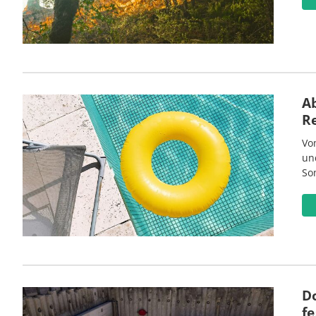
Ab
R
Vo
un
So
D
fe