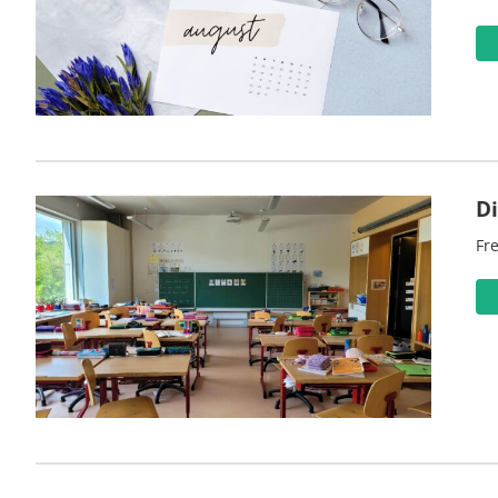
D
Fre