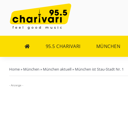
Zum
Inhalt
springen
95.5 CHARIVARI
MÜNCHEN
Home
»
München
»
München aktuell
»
München ist Stau-Stadt Nr. 1
- Anzeige -