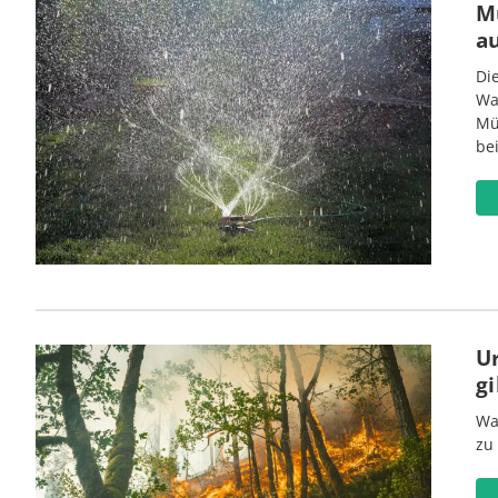
M
a
Di
Wa
Mü
be
U
gi
Wa
zu