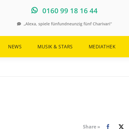
0160 99 18 16 44
„Alexa, spiele fünfundneunzig fünf Charivari“
NEWS
MUSIK & STARS
MEDIATHEK
Share »