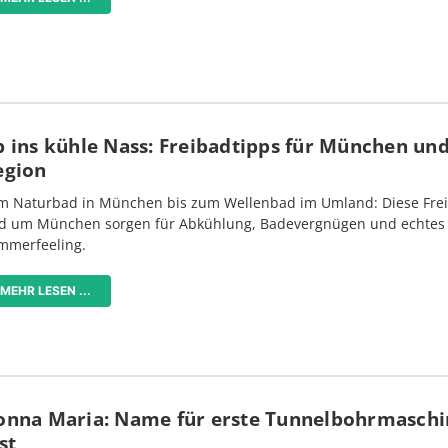
 ins kühle Nass: Freibadtipps für München und
egion
m Naturbad in München bis zum Wellenbad im Umland: Diese Frei
d um München sorgen für Abkühlung, Badevergnügen und echtes
mmerfeeling.
MEHR LESEN ...
onna Maria: Name für erste Tunnelbohrmaschi
st