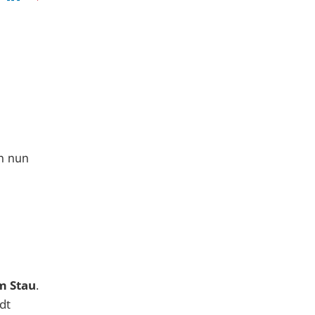
n nun
m Stau
.
dt