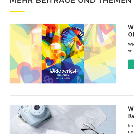
MEHR BEITRÄGE UND THEMEN
W
O
Wi
ve
Wa
R
Im
un