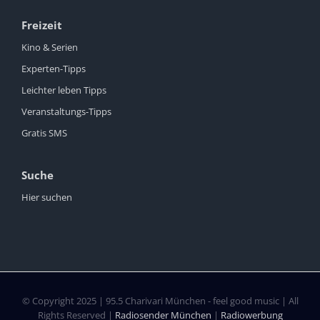
Freizeit
Kino & Serien
Experten-Tipps
Leichter leben Tipps
Veranstaltungs-Tipps
Gratis SMS
Suche
Hier suchen
© Copyright 2025 | 95.5 Charivari München - feel good music | All
Rights Reserved |
Radiosender München
|
Radiowerbung