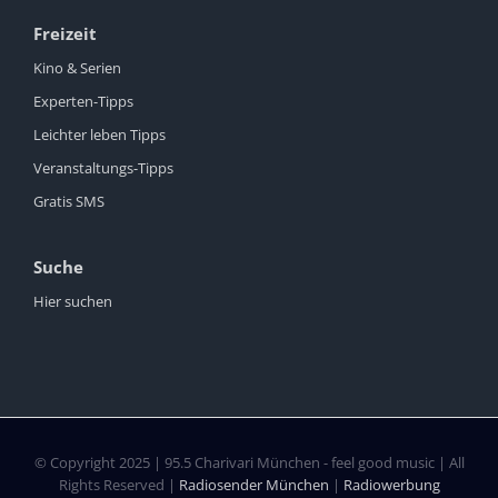
Freizeit
Kino & Serien
Experten-Tipps
Leichter leben Tipps
Veranstaltungs-Tipps
Gratis SMS
Suche
Hier suchen
© Copyright 2025 | 95.5 Charivari München - feel good music | All
Rights Reserved |
Radiosender München
|
Radiowerbung