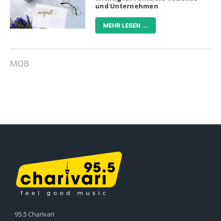
und Unternehmen
MEHR LESEN ...
MOB
95.5 Charivari