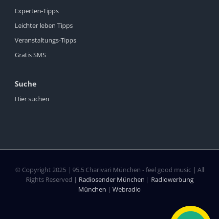
Experten-Tipps
Leichter leben Tipps
Veranstaltungs-Tipps
Gratis SMS
Suche
Hier suchen
© Copyright 2025 | 95.5 Charivari München - feel good music | All
Rights Reserved |
Radiosender München
|
Radiowerbung
München
|
Webradio