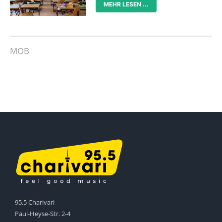
MEHR LESEN ...
MOB
95.5 Charivari
Paul-Heyse-Str. 2-4