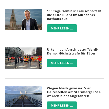
100 Tage Dominik Krause: So fällt
die erste Bilanz im Münchner
Rathaus aus
MEHR LESEN ...
Urteil nach Anschlag auf Verdi-
Demo: Höchststrafe für Täter
MEHR LESEN ...
Wegen Niedrigwasser: Vier
Haltestellen am Starnberger See
werden nicht angefahren
MEHR LESEN ...