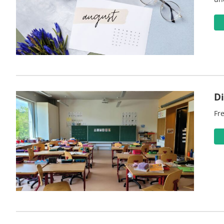
D
Fre