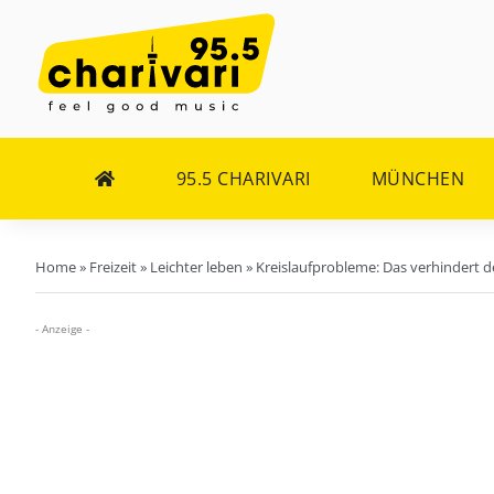
Zum
Inhalt
springen
95.5 CHARIVARI
MÜNCHEN
Home
»
Freizeit
»
Leichter leben
»
Kreislaufprobleme: Das verhindert 
- Anzeige -