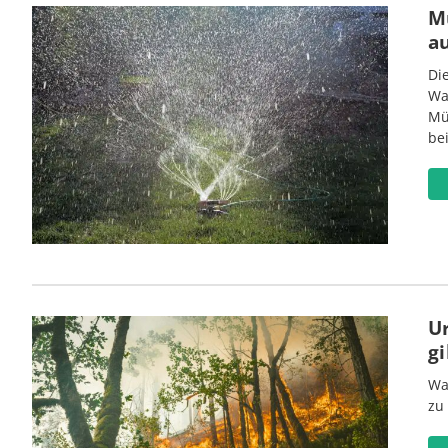
M
a
Di
Wa
Mü
be
U
gi
Wa
zu