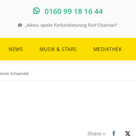
0160 99 18 16 44
„Alexa, spiele fünfundneunzig fünf Charivari“
NEWS
MUSIK & STARS
MEDIATHEK
deinen Schwindel
Share »