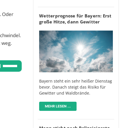
g. Oder
Wetterprognose für Bayern: Erst
große Hitze, dann Gewitter
Schwindel.
t weg.
Pfeiltasten
Hoch/Runter
benutzen,
Bayern steht ein sehr heißer Dienstag
bevor. Danach steigt das Risiko für
um
Gewitter und Waldbrände.
die
Lautstärke
MEHR LESEN ...
zu
regeln.
Mann stirbt nach Polizeieinsatz