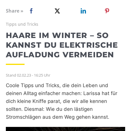
WEBRADIO
Share »
Tipps und Tricks
HAARE IM WINTER – SO
KANNST DU ELEKTRISCHE
AUFLADUNG VERMEIDEN
Stand 02.02.23 - 16:25 Uhr
Coole Tipps und Tricks, die dein Leben und
deinen Alltag einfacher machen: Larissa hat für
dich kleine Kniffe parat, die wir alle kennen
sollten. Diesmal: Wie du den lästigen
Stromschlägen aus dem Weg gehen kannst.