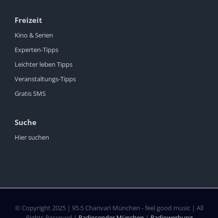
Freizeit
Kino & Serien
Experten-Tipps
Leichter leben Tipps
Veranstaltungs-Tipps
Gratis SMS
Suche
Hier suchen
© Copyright 2025 | 95.5 Charivari München - feel good music | All
Rights Reserved |
Radiosender München
|
Radiowerbung