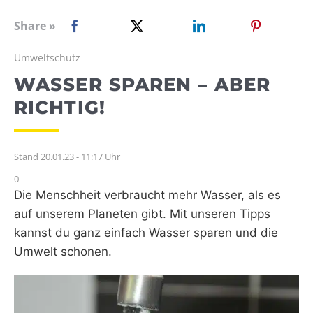
WEBRADIO
Share »
Umweltschutz
WASSER SPAREN – ABER
RICHTIG!
Stand 20.01.23 - 11:17 Uhr
0
Die Menschheit verbraucht mehr Wasser, als es
auf unserem Planeten gibt. Mit unseren Tipps
kannst du ganz einfach Wasser sparen und die
Umwelt schonen.