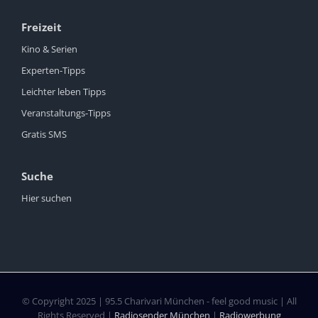
Freizeit
Kino & Serien
Experten-Tipps
Leichter leben Tipps
Veranstaltungs-Tipps
Gratis SMS
Suche
Hier suchen
© Copyright 2025 | 95.5 Charivari München - feel good music | All
Rights Reserved |
Radiosender München
|
Radiowerbung