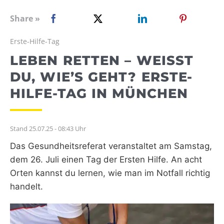
WEBRADIO
Share »
Erste-Hilfe-Tag
LEBEN RETTEN – WEISST D
U, WIE’S GEHT? ERSTE-H
ILFE-TAG IN MÜNCHEN
Stand 25.07.25 - 08:43 Uhr
Das Gesundheitsreferat veranstaltet am Samstag,
dem 26. Juli einen Tag der Ersten Hilfe. An acht
Orten kannst du lernen, wie man im Notfall richtig
handelt.