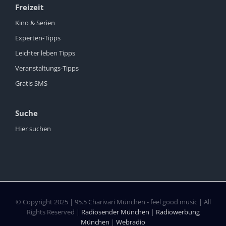
Freizeit
Kino & Serien
Experten-Tipps
Leichter leben Tipps
Veranstaltungs-Tipps
Gratis SMS
Suche
Hier suchen
© Copyright 2025 | 95.5 Charivari München - feel good music | All
Rights Reserved |
Radiosender München
|
Radiowerbung
München
|
Webradio