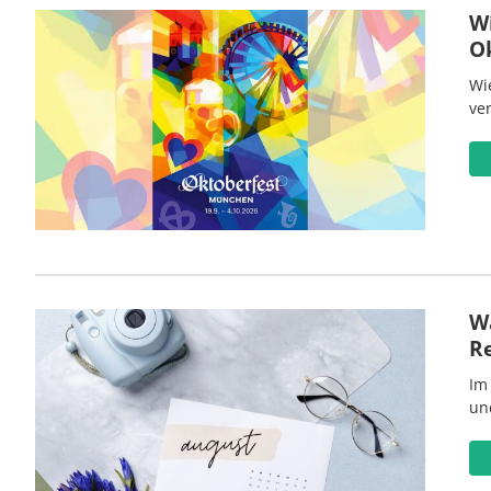
W
O
Wi
ve
Wa
R
Im
un