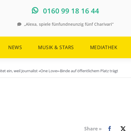
0160 99 18 16 44
„Alexa, spiele fünfundneunzig fünf Charivari“
NEWS
MUSIK & STARS
MEDIATHEK
itet ein, weil Journalist «One Love»-Binde auf öffentlichem Platz trägt
Share »