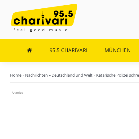
Zum
Inhalt
springen
95.5 CHARIVARI
MÜNCHEN
Home
»
Nachrichten
»
Deutschland und Welt
»
Katarische Polizei schre
- Anzeige -