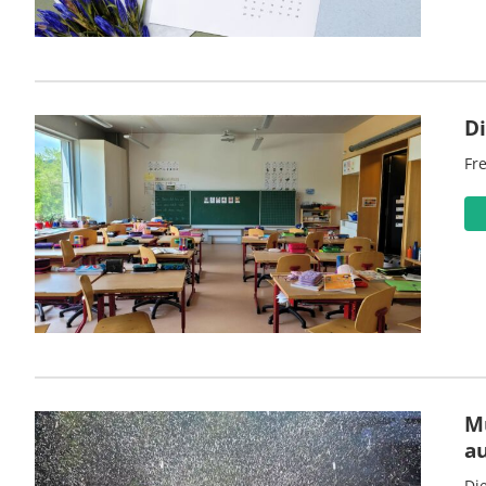
D
Fre
M
a
Di