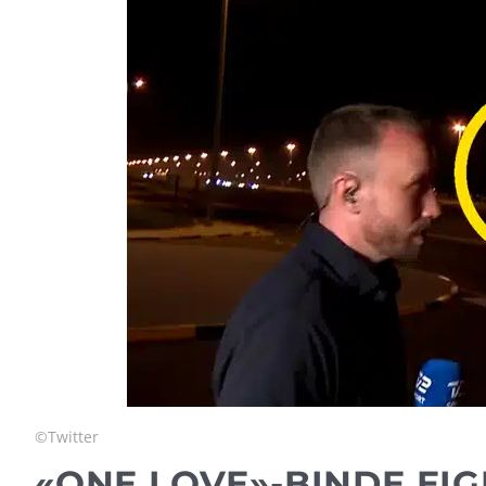
©Twitter
«ONE LOVE»-BINDE EIG