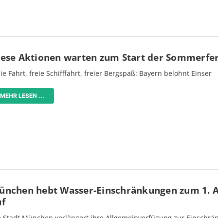
iese Aktionen warten zum Start der Sommerfe
ie Fahrt, freie Schifffahrt, freier Bergspaß: Bayern belohnt Einser
MEHR LESEN ...
ünchen hebt Wasser-Einschränkungen zum 1. 
uf
e Stadt München verlängert ihre Allgemeinverfügung zur Einschrä