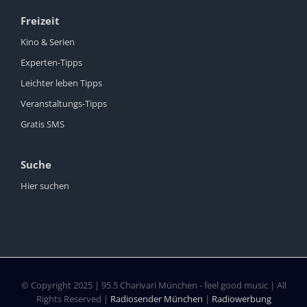
Freizeit
Kino & Serien
Experten-Tipps
Leichter leben Tipps
Veranstaltungs-Tipps
Gratis SMS
Suche
Hier suchen
© Copyright 2025 | 95.5 Charivari München - feel good music | All
Rights Reserved |
Radiosender München
|
Radiowerbung