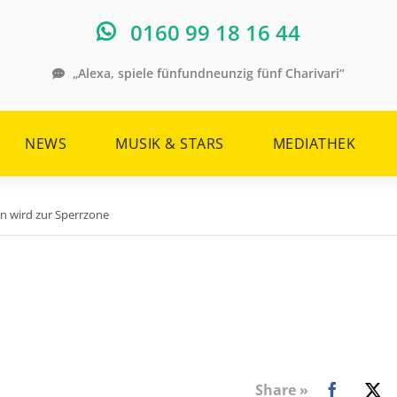
0160 99 18 16 44
„Alexa, spiele fünfundneunzig fünf Charivari“
NEWS
MUSIK & STARS
MEDIATHEK
en wird zur Sperrzone
Share »