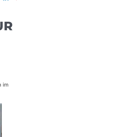
UR
n im