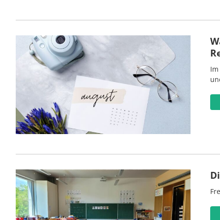
Wa
R
Im
un
D
Fre