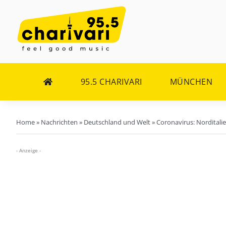
Zum
Inhalt
springen
95.5 CHARIVARI
MÜNCHEN
Home
»
Nachrichten
»
Deutschland und Welt
»
Coronavirus: Norditali
- Anzeige -