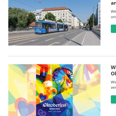
a
We
un
W
O
Wi
ve