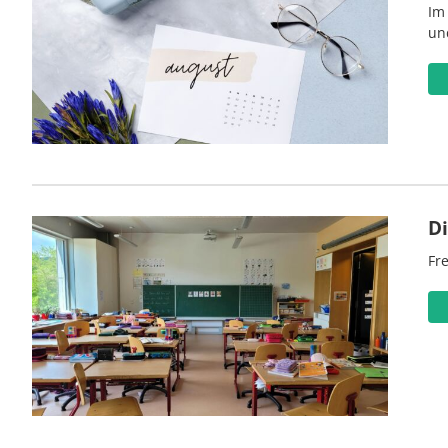
Im
un
D
Fre