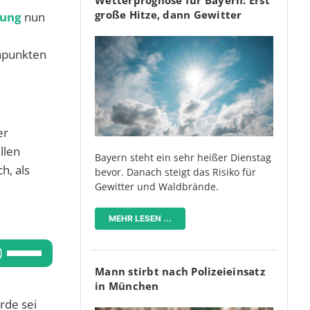
große Hitze, dann Gewitter
tung
nun
nnpunkten
er
llen
Bayern steht ein sehr heißer Dienstag
h, als
bevor. Danach steigt das Risiko für
Gewitter und Waldbrände.
MEHR LESEN ...
Pfeiltasten
Hoch/Runter
Mann stirbt nach Polizeieinsatz
benutzen,
in München
rde sei
um