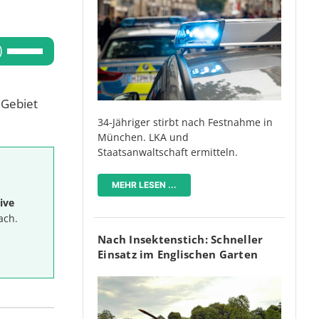
die
Lautstärke
Pfeiltasten
zu
Hoch/Runter
regeln.
benutzen,
 Gebiet
um
34-Jähriger stirbt nach Festnahme in
die
München. LKA und
Lautstärke
Staatsanwaltschaft ermitteln.
zu
regeln.
MEHR LESEN ...
ive
ach.
Nach Insektenstich: Schneller
Einsatz im Englischen Garten