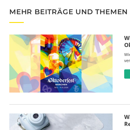
MEHR BEITRÄGE UND THEMEN
W
O
Wi
ve
Wa
R