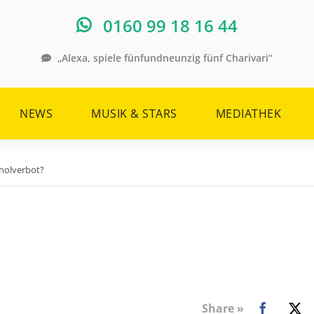
0160 99 18 16 44
„Alexa, spiele fünfundneunzig fünf Charivari“
NEWS
MUSIK & STARS
MEDIATHEK
oholverbot?
Share »