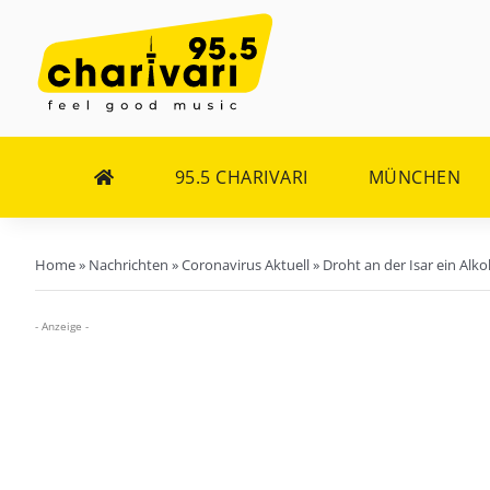
Zum
Inhalt
springen
95.5 CHARIVARI
MÜNCHEN
Home
»
Nachrichten
»
Coronavirus Aktuell
»
Droht an der Isar ein Alk
- Anzeige -