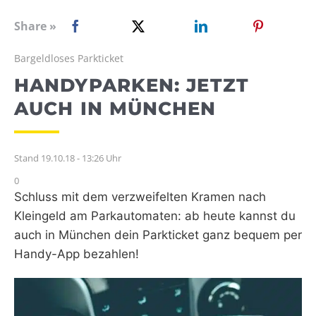
WEBRADIO
Share »
Bargeldloses Parkticket
HANDYPARKEN: JETZT
AUCH IN MÜNCHEN
Stand 19.10.18 - 13:26 Uhr
0
Schluss mit dem verzweifelten Kramen nach
Kleingeld am Parkautomaten: ab heute kannst du
auch in München dein Parkticket ganz bequem per
Handy-App bezahlen!