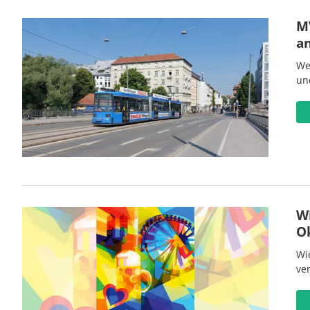
MV
a
We
un
W
O
Wi
ve