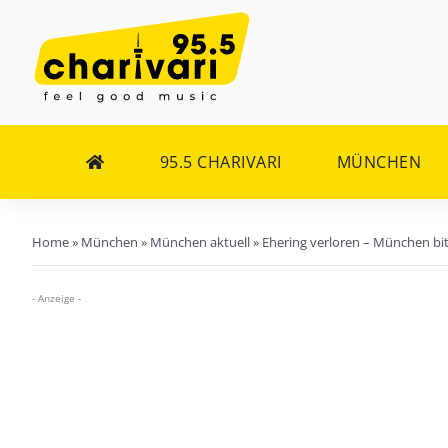
Zum
Inhalt
springen
95.5 CHARIVARI
MÜNCHEN
Home
»
München
»
München aktuell
»
Ehering verloren – München bit
- Anzeige -