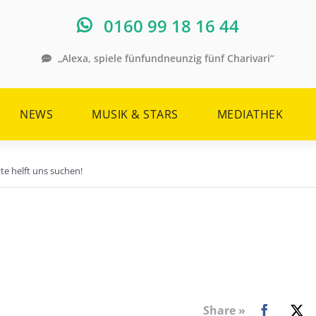
0160 99 18 16 44
„Alexa, spiele fünfundneunzig fünf Charivari“
NEWS
MUSIK & STARS
MEDIATHEK
te helft uns suchen!
Share »