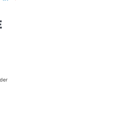
E
 der