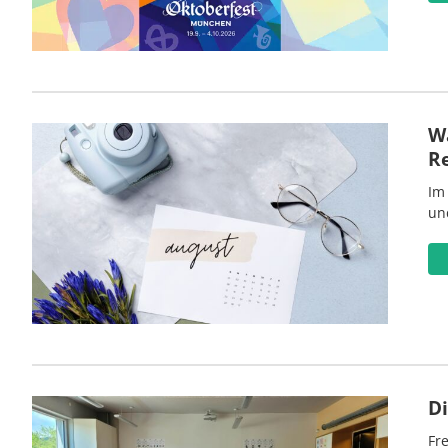
Wa
R
Im
un
D
Fre