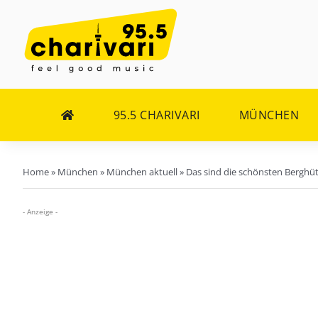
Zum
Inhalt
springen
95.5 CHARIVARI
MÜNCHEN
Home
»
München
»
München aktuell
»
Das sind die schönsten Bergh
- Anzeige -