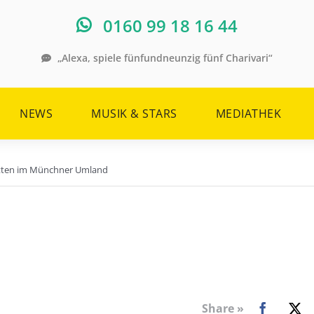
0160 99 18 16 44
„Alexa, spiele fünfundneunzig fünf Charivari“
NEWS
MUSIK & STARS
MEDIATHEK
ütten im Münchner Umland
Share »