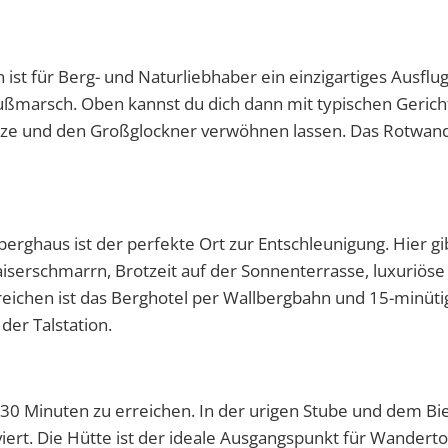
st für Berg- und Naturliebhaber ein einzigartiges Ausflugs
 Fußmarsch. Oben kannst du dich dann mit typischen Geric
spitze und den Großglockner verwöhnen lassen. Das Rotwa
berghaus ist der perfekte Ort zur Entschleunigung. Hier gi
aiserschmarrn, Brotzeit auf der Sonnenterrasse, luxuriöse
reichen ist das Berghotel per Wallbergbahn und 15-minüt
er Talstation.
 30 Minuten zu erreichen. In der urigen Stube und dem Bi
iert. Die Hütte ist der ideale Ausgangspunkt für Wanderto