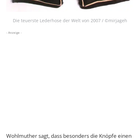
Die teuerste Lederhose der Welt von 2007 / ©mirjageh
- Anzeige -
Wohlmuther sagt, dass besonders die Knöpfe einen