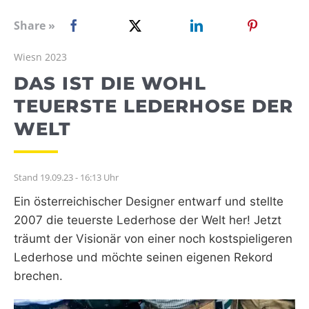
WEBRADIO
Share »
Wiesn 2023
DAS IST DIE WOHL
TEUERSTE LEDERHOSE DER
WELT
Stand 19.09.23 - 16:13 Uhr
Ein österreichischer Designer entwarf und stellte
2007 die teuerste Lederhose der Welt her! Jetzt
träumt der Visionär von einer noch kostspieligeren
Lederhose und möchte seinen eigenen Rekord
brechen.