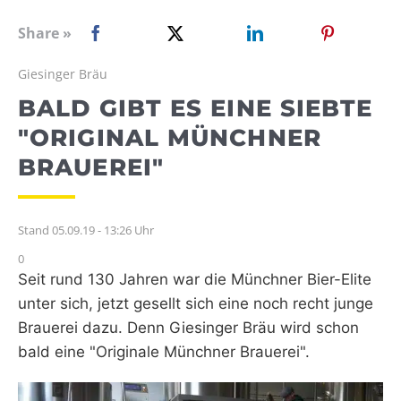
WEBRADIO
Share »
Giesinger Bräu
BALD GIBT ES EINE SIEBTE
"ORIGINAL MÜNCHNER
BRAUEREI"
Stand 05.09.19 - 13:26 Uhr
0
Seit rund 130 Jahren war die Münchner Bier-Elite
unter sich, jetzt gesellt sich eine noch recht junge
Brauerei dazu. Denn Giesinger Bräu wird schon
bald eine "Originale Münchner Brauerei".