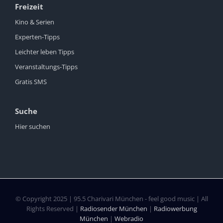
Freizeit
Kino & Serien
Experten-Tipps
Leichter leben Tipps
Veranstaltungs-Tipps
Gratis SMS
Suche
Hier suchen
© Copyright 2025 | 95.5 Charivari München - feel good music | All
Rights Reserved |
Radiosender München
|
Radiowerbung
München
|
Webradio